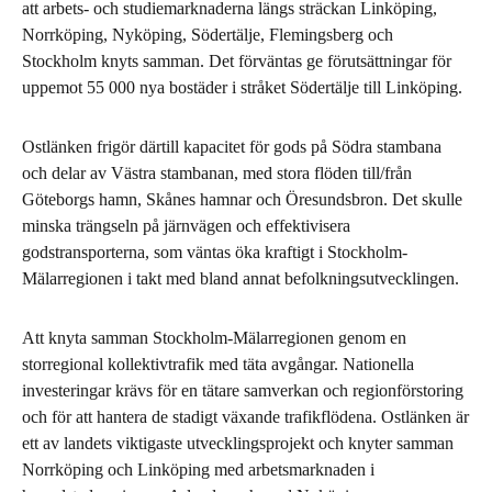
att arbets- och studiemarknaderna längs sträckan Linköping,
Norrköping, Nyköping, Södertälje, Flemingsberg och
Stockholm knyts samman. Det förväntas ge förutsättningar för
uppemot 55 000 nya bostäder i stråket Södertälje till Linköping.
Ostlänken frigör därtill kapacitet för gods på Södra stambana
och delar av Västra stambanan, med stora flöden till/från
Göteborgs hamn, Skånes hamnar och Öresundsbron. Det skulle
minska trängseln på järnvägen och effektivisera
godstransporterna, som väntas öka kraftigt i Stockholm-
Mälarregionen i takt med bland annat befolkningsutvecklingen.
Att knyta samman Stockholm-Mälarregionen genom en
storregional kollektivtrafik med täta avgångar. Nationella
investeringar krävs för en tätare samverkan och regionförstoring
och för att hantera de stadigt växande trafikflödena. Ostlänken är
ett av landets viktigaste utvecklingsprojekt och knyter samman
Norrköping och Linköping med arbetsmarknaden i