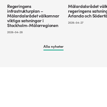
Regeringens
Mälardalsrådet väl
infrastrukturplan –
regeringens satsnin
Mälardalsrådet välkomnar
Arlanda och Södertä
viktiga satsningar i
2026-04-27
Stockholm-Mälarregionen
2026-04-28
Alla nyheter
Rapporter
Läs våra rapporter!
Vi är stolta över att vårt arbete vilar på gedigna underlag med
relevanta siffror, analyser och slutsatser. Här hittar du vår
Systemanalys samt underlagsrapporter och remissvar