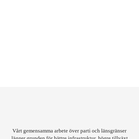
Visa alla rapporter
Storregional godsstrategi för
Yttrande över Trafikve
Stockholm-Mälarregionen
förslag till Nationell p
2026-2037
Vårt gemensamma arbete över parti och länsgränser
lägger grunden för bättre infrastruktur, högre tillväxt