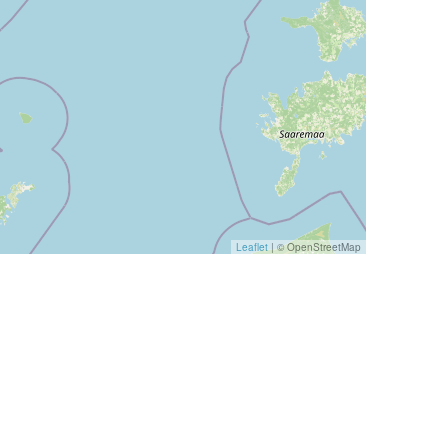
Leaflet
|
© OpenStreetMap