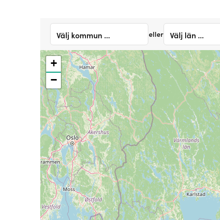
eller
Välj kommun ...
Välj län ...
+
−