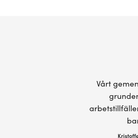
Vårt gemen
grunden 
arbetstillfäl
bar
Kristof