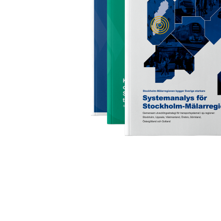
Yttrande över Trafikverkets
förslag till Nationell plan 2026-
2037