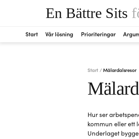
En Bättre Sits
f
Start
Vår lösning
Prioriteringar
Argu
Start /
Mälardalsresor
Mälard
Hur ser arbetspen
kommun eller ett l
Underlaget bygger