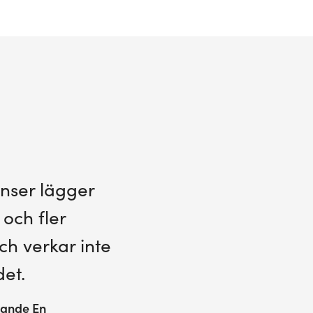
nser lägger
 och fler
ch verkar inte
det.
rande En