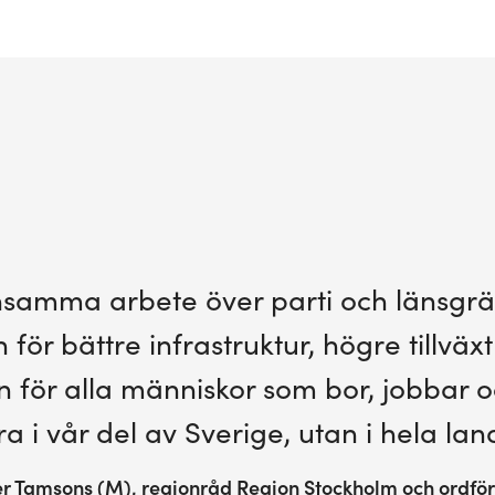
samma arbete över parti och länsgrä
för bättre infrastruktur, högre tillväxt
len för alla människor som bor, jobbar o
a i vår del av Sverige, utan i hela lan
fer Tamsons (M), regionråd Region Stockholm och ordfö