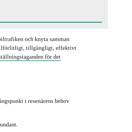
 biltrafiken och knyta samman
örlitligt, tillgängligt, effektivt
ällningstaganden för det
ångspunkt i resenärens behov
dundant.