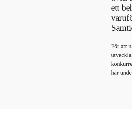
ett b
varufö
Samtid
För att 
utveckla
konkurre
har unde