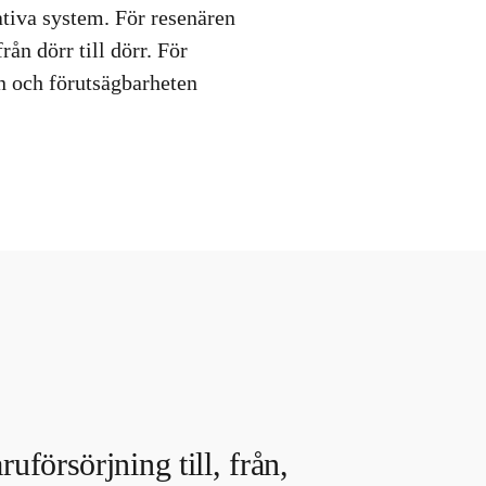
tiva system. För resenären
rån dörr till dörr. För
en och förutsägbarheten
uförsörjning till, från,