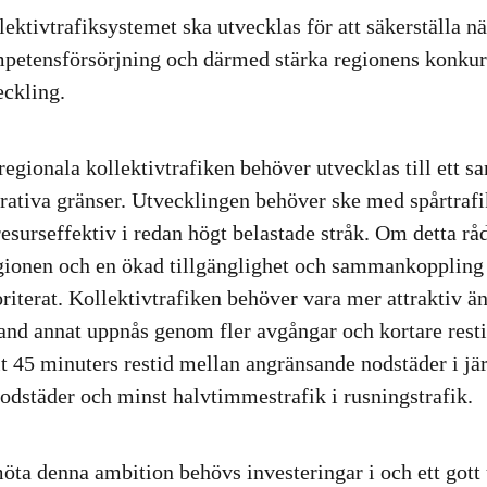
lektivtrafiksystemet ska utvecklas för att säkerställa nä
petensförsörjning och därmed stärka regionens konkurre
eckling.
regionala kollektivtrafiken behöver utvecklas till ett 
rativa gränser. Utvecklingen behöver ske med spårtra
resurseffektiv i redan högt belastade stråk. Om detta rå
ionen och en ökad tillgänglighet och sammankoppling 
riterat. Kollektivtrafiken behöver vara mer attraktiv än 
land annat uppnås genom fler avgångar och kortare rest
 45 minuters restid mellan angränsande nodstäder i jär
odstäder och minst halvtimmestrafik i rusningstrafik.
möta denna ambition behövs investeringar i och ett gott 