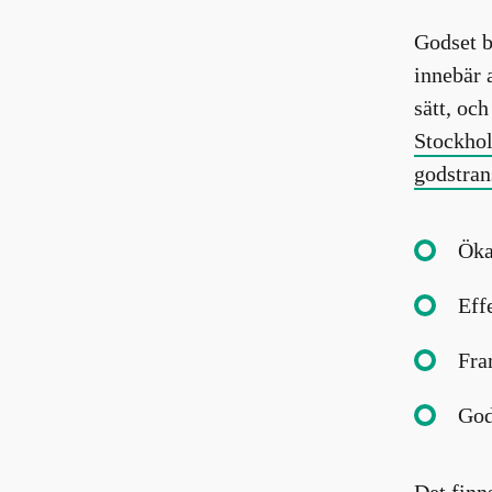
Godset b
innebär a
sätt, oc
Stockhol
godstran
Öka
Eff
Fra
God