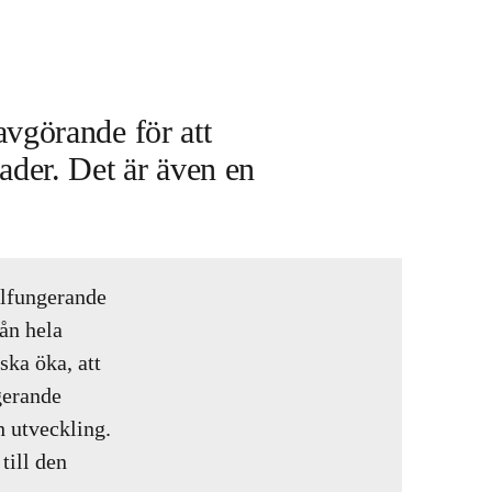
avgörande för att
ader. Det är även en
älfungerande
rån hela
ska öka, att
gerande
h utveckling.
till den