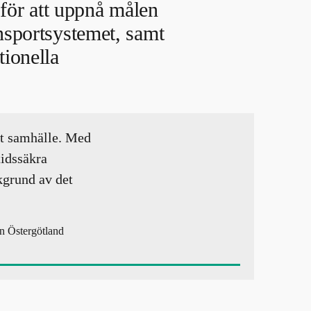
ör att uppnå målen
ansportsystemet, samt
tionella
årt samhälle. Med
tidssäkra
kgrund av det
n Östergötland