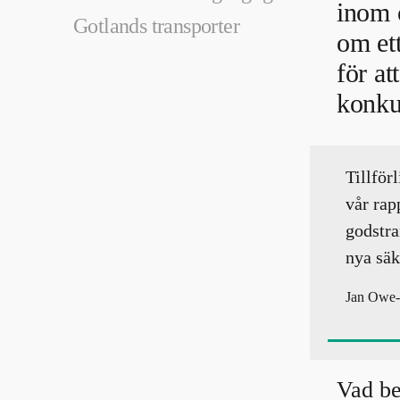
inom 
Gotlands transporter
om ett
för at
konku
Tillför
vår rap
godstra
nya säk
Jan Owe-L
Vad be