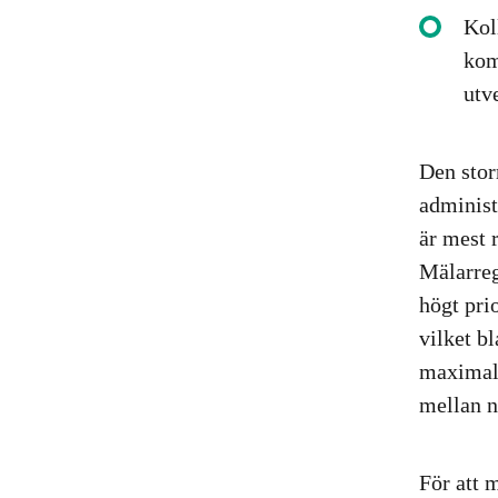
Kol
kom
utv
Den stor
administ
är mest 
Mälarreg
högt prio
vilket b
maximalt
mellan n
För att 