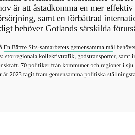
ehov är att åstadkomma en mer effektiv
rsörjning, samt en förbättrad internatio
igt behöver Gotlands särskilda förutsä
nå
En Bättre Sits-samarbetets gemensamma må
l behöve
s: storregionala kollektivtrafik, godstransporter, samt i
nskraft. 70 politiker från kommuner och regioner i sju 
r år 2023 tagit fram gemensamma politiska ställningst