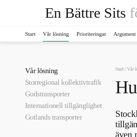
En Bättre Sits
f
Start
Vår lösning
Prioriteringar
Argument
Start /
Vår l
Vår lösning
Hu
Storregional kollektivtrafik
Godstransporter
Internationell tillgänglighet
Stock
Gotlands transporter
tillgä
även 