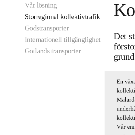
Kol
Vår lösning
Storregional kollektivtrafik
Godstransporter
Det st
Internationell tillgänglighet
först
Gotlands transporter
grunds
En väx
kollekt
Mälarda
underhå
kollekt
Vår eni