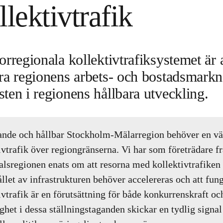
lektivtrafik
orregionala kollektivtrafiksystemet är 
ora regionens arbets- och bostadsmarkn
ten i regionens hållbara utveckling.
ande och hållbar Stockholm-Mälarregion behöver en v
ivtrafik över regiongränserna. Vi har som företrädare f
lsregionen enats om att resorna med kollektivtrafiken 
llet av infrastrukturen behöver accelereras och att fun
ivtrafik är en förutsättning för både konkurrenskraft oc
ghet i dessa ställningstaganden skickar en tydlig signal 