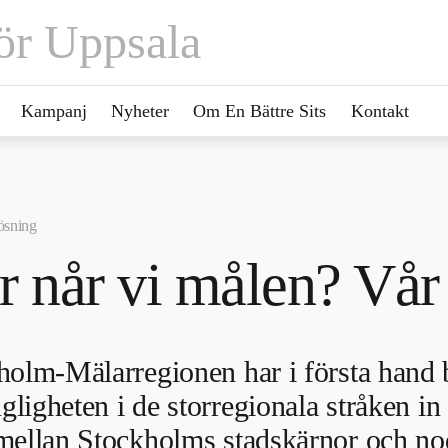
ör Uppsala
Kampanj
Nyheter
Om En Bättre Sits
Kontakt
ösning
r når vi målen? Vår
holm-Mälarregionen har i första hand 
ngligheten i de storregionala stråken 
mellan Stockholms stadskärnor och nod