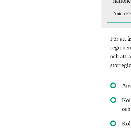
natione
Anton Fen
För att 
regionen 
och attr
storregi
Anv
Kol
och
Kol