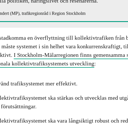
lla politiken, näringslivet och resenärerna.
dert (MP), trafikregionråd i Region Stockholm
åstadkomma en överflyttning till kollektivtrafiken från
måste systemet i sin helhet vara konkurrenskraftigt, tillf
aktivt.
I Stockholm-Mälarregionen finns gemensamma st
onala kollektivtrafiksystemets utveckling
:
änd trafiksystemet mer effektivt.
lektivtrafiksystemet ska stärkas och utvecklas med utg
 förutsättningar.
lektivtrafiksystemet ska vara långsiktigt robust och re